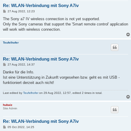
Re: WLAN-Verbindung mit Sony A7iv
P
27 Aug 2022, 12:23
o
s
The Sony a7 IV wireless connection is not yet supported.
t
Only the Sony cameras that support the 'Smart remote control' application
will work with wireless connection.
Teufelhofer
Re: WLAN-Verbindung mit Sony A7iv
P
27 Aug 2022, 14:37
o
s
Danke für die Info.
t
Ist eine Unterstützung in Zukunft vorgesehen bzw. geht es mit USB -
funktioniert derzeit auch nicht!
Last edited by
Teufelhofer
on 29 Aug 2022, 12:57, edited 2 times in total.
hubaiz
Site Admin
Re: WLAN-Verbindung mit Sony A7iv
P
05 Oct 2022, 14:25
o