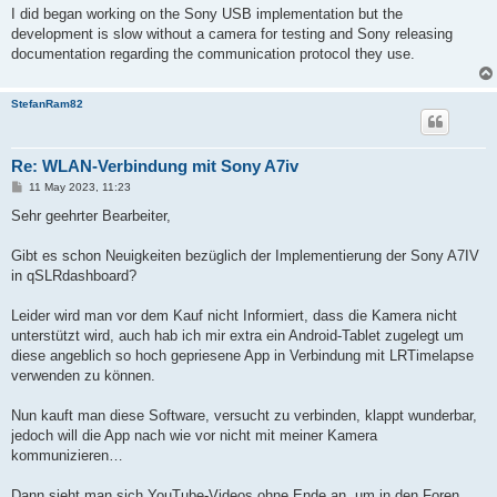
s
I did began working on the Sony USB implementation but the
t
development is slow without a camera for testing and Sony releasing
documentation regarding the communication protocol they use.
StefanRam82
Re: WLAN-Verbindung mit Sony A7iv
P
11 May 2023, 11:23
o
s
Sehr geehrter Bearbeiter,
t
Gibt es schon Neuigkeiten bezüglich der Implementierung der Sony A7IV
in qSLRdashboard?
Leider wird man vor dem Kauf nicht Informiert, dass die Kamera nicht
unterstützt wird, auch hab ich mir extra ein Android-Tablet zugelegt um
diese angeblich so hoch gepriesene App in Verbindung mit LRTimelapse
verwenden zu können.
Nun kauft man diese Software, versucht zu verbinden, klappt wunderbar,
jedoch will die App nach wie vor nicht mit meiner Kamera
kommunizieren…
Dann sieht man sich YouTube-Videos ohne Ende an, um in den Foren