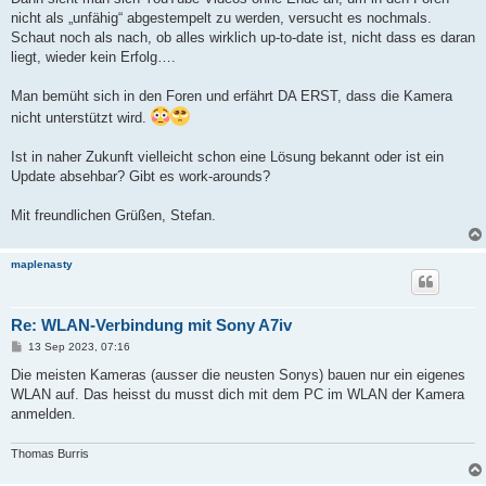
nicht als „unfähig“ abgestempelt zu werden, versucht es nochmals.
Schaut noch als nach, ob alles wirklich up-to-date ist, nicht dass es daran
liegt, wieder kein Erfolg….
Man bemüht sich in den Foren und erfährt DA ERST, dass die Kamera
nicht unterstützt wird.
Ist in naher Zukunft vielleicht schon eine Lösung bekannt oder ist ein
Update absehbar? Gibt es work-arounds?
Mit freundlichen Grüßen, Stefan.
maplenasty
Re: WLAN-Verbindung mit Sony A7iv
P
13 Sep 2023, 07:16
o
s
Die meisten Kameras (ausser die neusten Sonys) bauen nur ein eigenes
t
WLAN auf. Das heisst du musst dich mit dem PC im WLAN der Kamera
anmelden.
Thomas Burris