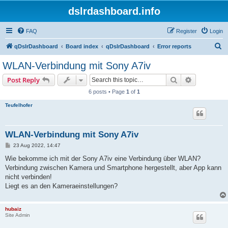
dslrdashboard.info
FAQ
Register
Login
S
qDslrDashboard
Board index
qDslrDashboard
Error reports
e
WLAN-Verbindung mit Sony A7iv
a
Search
Advanced s
Post Reply
r
6 posts • Page
1
of
1
c
Teufelhofer
h
WLAN-Verbindung mit Sony A7iv
P
23 Aug 2022, 14:47
o
s
Wie bekomme ich mit der Sony A7iv eine Verbindung über WLAN?
t
Verbindung zwischen Kamera und Smartphone hergestellt, aber App kann
nicht verbinden!
Liegt es an den Kameraeinstellungen?
hubaiz
Site Admin